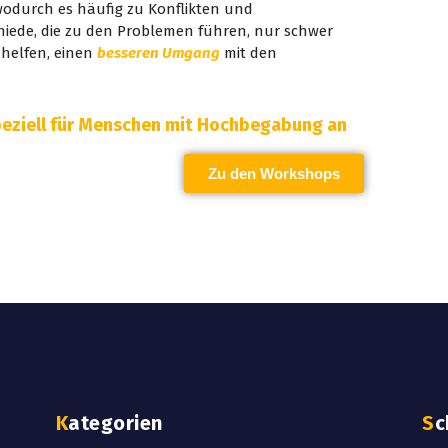
 wodurch es häufig zu Konflikten und
iede, die zu den Problemen führen, nur schwer
helfen, einen
besseren Umgang
mit den
peziell für Menschen mit Hochbegabung an
Zu den Workshops
Kategorien
S