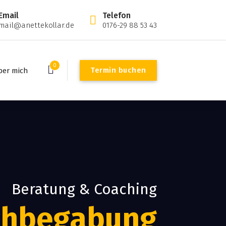
Email
Telefon
mail@anettekollar.de
0176-29 88 53 43
0
Termin buchen
ber mich
Beratung & Coaching
chbegabung