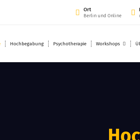
Ort
Berlin und Online
e
Hochbegabung
Psychotherapie
Workshops
Ü
Ho