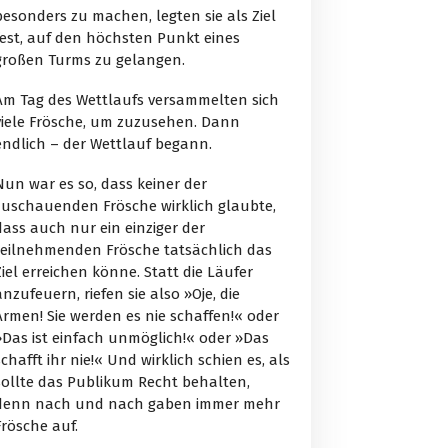
besonders zu machen, legten sie als Ziel
fest, auf den höchsten Punkt eines
großen Turms zu gelangen.
Am Tag des Wettlaufs versammelten sich
viele Frösche, um zuzusehen. Dann
endlich – der Wettlauf begann.
Nun war es so, dass keiner der
zuschauenden Frösche wirklich glaubte,
dass auch nur ein einziger der
teilnehmenden Frösche tatsächlich das
Ziel erreichen könne. Statt die Läufer
anzufeuern, riefen sie also »Oje, die
Armen! Sie werden es nie schaffen!« oder
»Das ist einfach unmöglich!« oder »Das
schafft ihr nie!« Und wirklich schien es, als
sollte das Publikum Recht behalten,
denn nach und nach gaben immer mehr
Frösche auf.